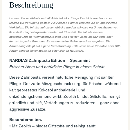
Beschreibung
Hinweis: Diese Website enthält Affiliate-Links. Einige Produkte wurden mir von
Marken zur Verfügung gestellt. Als Amazon-Partner verdiene ich an qualifizierten
Verkäufen. Die Inhalte auf dieser Website wurden teilweise mit Unterstützung von
KI erstellt. Blogbeitragsbilder werden mit KI erstellt. Die Inhalte dienen
ausschließlich zu Informationszwecken und ersetzen keine medizinische oder
dermatologische Beratung. Es werden keine Heilversprechen gegeben. Die
Anwendung erfolgt auf eigene Verantwortung. Bitte teste neue Produkte oder DIY-
Anwendungen immer zuerst an einer kleinen Hautstelle.
NARDIAS Zahnpasta Edition – Spearmint
Frischer Atem und natürliche Pflege in einem Schritt.
Diese Zahnpasta vereint natürliche Reinigung mit sanfter
Pflege. Der zarte Minzgeschmack sorgt für Frische, während
kalt gepresstes Kokosöl antibakteriell und
entzündungshemmend wirkt. Zeolith bindet Giftstoffe, reinigt
gründlich und hilft, Verfärbungen zu reduzieren – ganz ohne
aggressive Zusätze.
Besonderheiten:
• Mit Zeolith – bindet Giftstoffe und reinigt sanft