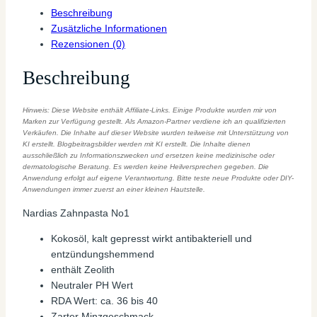
Beschreibung
Zusätzliche Informationen
Rezensionen (0)
Beschreibung
Hinweis: Diese Website enthält Affiliate-Links. Einige Produkte wurden mir von
Marken zur Verfügung gestellt. Als Amazon-Partner verdiene ich an qualifizierten
Verkäufen. Die Inhalte auf dieser Website wurden teilweise mit Unterstützung von
KI erstellt. Blogbeitragsbilder werden mit KI erstellt. Die Inhalte dienen
ausschließlich zu Informationszwecken und ersetzen keine medizinische oder
dermatologische Beratung. Es werden keine Heilversprechen gegeben. Die
Anwendung erfolgt auf eigene Verantwortung. Bitte teste neue Produkte oder DIY-
Anwendungen immer zuerst an einer kleinen Hautstelle.
Nardias Zahnpasta No1
Kokosöl, kalt gepresst wirkt antibakteriell und
entzündungshemmend
enthält Zeolith
Neutraler PH Wert
RDA Wert: ca. 36 bis 40
Zarter Minzgeschmack