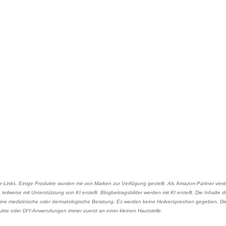
ate-Links. Einige Produkte wurden mir von Marken zur Verfügung gestellt. Als Amazon-Partner verdi
teilweise mit Unterstützung von KI erstellt. Blogbeitragsbilder werden mit KI erstellt. Die Inhalte 
ine medizinische oder dermatologische Beratung. Es werden keine Heilversprechen gegeben. Di
ukte oder DIY-Anwendungen immer zuerst an einer kleinen Hautstelle.