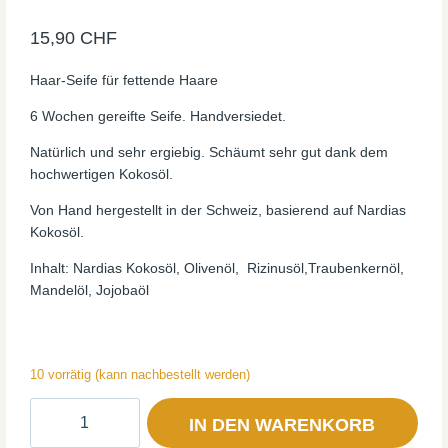
Bewertet
1
mit
5.00
15,90
CHF
von 5,
basierend
auf
Kundenbewertung
Haar-Seife für fettende Haare
6 Wochen gereifte Seife. Handversiedet.
Natürlich und sehr ergiebig. Schäumt sehr gut dank dem
hochwertigen Kokosöl.
Von Hand hergestellt in der Schweiz, basierend auf Nardias
Kokosöl.
Inhalt: Nardias Kokosöl, Olivenöl, Rizinusöl,Traubenkernöl,
Mandelöl, Jojobaöl
10 vorrätig (kann nachbestellt werden)
NARDIAS
IN DEN WARENKORB
Haarseife