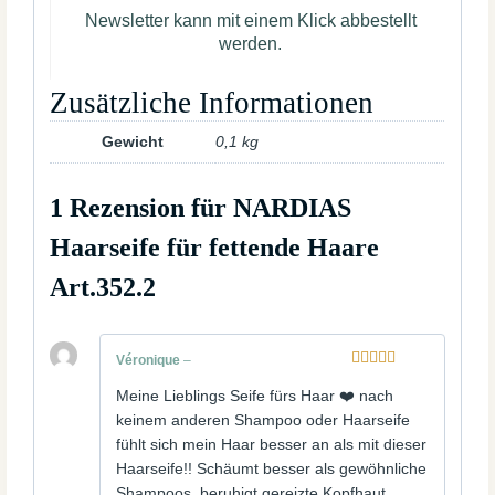
Zusätzliche Informationen
Gewicht
0,1 kg
1 Rezension für
NARDIAS
Haarseife für fettende Haare
Art.352.2
Véronique
–
Bewertet
Meine Lieblings Seife fürs Haar ❤️ nach
mit
5
von 5
keinem anderen Shampoo oder Haarseife
fühlt sich mein Haar besser an als mit dieser
Haarseife!! Schäumt besser als gewöhnliche
Shampoos, beruhigt gereizte Kopfhaut,