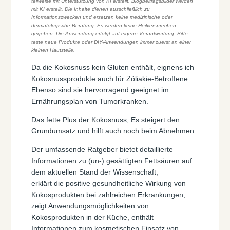
teilweise mit Unterstützung von KI erstellt. Blogbeitragsbilder werden
mit KI erstellt. Die Inhalte dienen ausschließlich zu
Informationszwecken und ersetzen keine medizinische oder
dermatologische Beratung. Es werden keine Heilversprechen
gegeben. Die Anwendung erfolgt auf eigene Verantwortung. Bitte
teste neue Produkte oder DIY-Anwendungen immer zuerst an einer
kleinen Hautstelle.
Da die Kokosnuss kein Gluten enthält, eignens ich
Kokosnussprodukte auch für Zöliakie-Betroffene.
Ebenso sind sie hervorragend geeignet im
Ernährungsplan von Tumorkranken.
Das fette Plus der Kokosnuss; Es steigert den
Grundumsatz und hilft auch noch beim Abnehmen.
Der umfassende Ratgeber bietet detaillierte
Informationen zu (un-) gesättigten Fettsäuren auf
dem aktuellen Stand der Wissenschaft,
erklärt die positive gesundheitliche Wirkung von
Kokosprodukten bei zahlreichen Erkrankungen,
zeigt Anwendungsmöglichkeiten von
Kokosprodukten in der Küche, enthält
Informationen zum kosmetischen Einsatz von