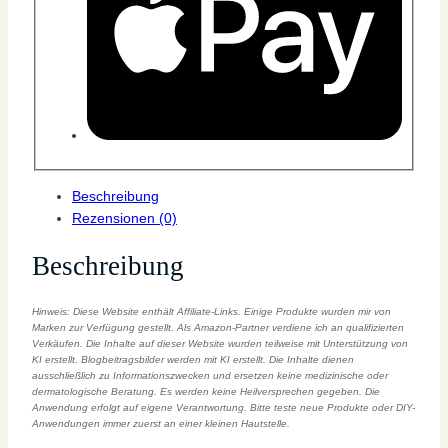
Beschreibung
Rezensionen (0)
Beschreibung
Hinweis: Diese Website enthält Affiliate-Links. Einige Produkte wurden mir von
Marken zur Verfügung gestellt. Als Amazon-Partner verdiene ich an qualifizierten
Verkäufen. Die Inhalte auf dieser Website wurden teilweise mit Unterstützung von
KI erstellt. Blogbeitragsbilder werden mit KI erstellt. Die Inhalte dienen
ausschließlich zu Informationszwecken und ersetzen keine medizinische oder
dermatologische Beratung. Es werden keine Heilversprechen gegeben. Die
Anwendung erfolgt auf eigene Verantwortung. Bitte teste neue Produkte oder DIY-
Anwendungen immer zuerst an einer kleinen Hautstelle.