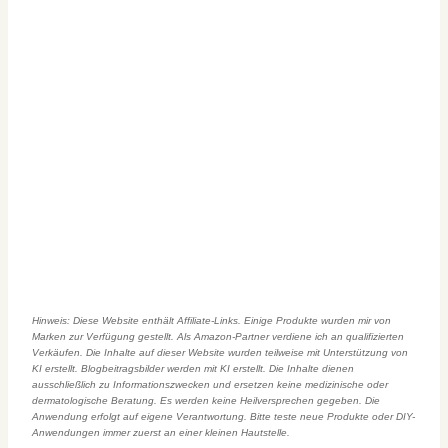
Hinweis: Diese Website enthält Affiliate-Links. Einige Produkte wurden mir von
Marken zur Verfügung gestellt. Als Amazon-Partner verdiene ich an qualifizierten
Verkäufen. Die Inhalte auf dieser Website wurden teilweise mit Unterstützung von
KI erstellt. Blogbeitragsbilder werden mit KI erstellt. Die Inhalte dienen
ausschließlich zu Informationszwecken und ersetzen keine medizinische oder
dermatologische Beratung. Es werden keine Heilversprechen gegeben. Die
Anwendung erfolgt auf eigene Verantwortung. Bitte teste neue Produkte oder DIY-
Anwendungen immer zuerst an einer kleinen Hautstelle.