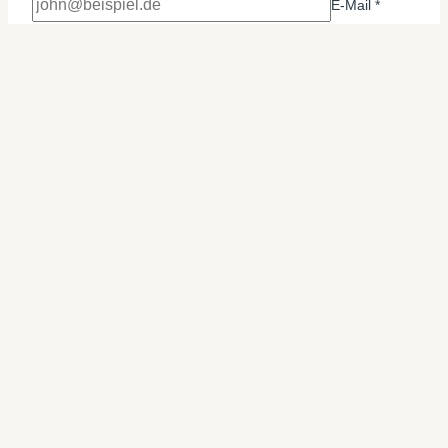
E-Mail
*
Name, E-Mail-Adresse und Website in diesem Browser
für meinen nächsten Kommentar speichern.
Hang Out With Us On Instagram!